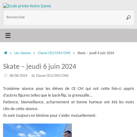
Passer
au
R
contenu
Reche
p
:
Accueil
Les classes
Classe CE2/CM1/CM2
Skate – jeudi 6 juin 2024
Skate – jeudi 6 juin 2024
06/06/2024
Classe CE2/CM1/CM2
Troisième séance pour les élèves de CE CM qui ont cette fois-ci appris
d’autres figures telles que le back-flip, la grenouille…
Patience, bienveillance, acharnement et bonne humeur ont été les mots
clés de cette séance.
Ils sont toujours en binôme pour s’aider mutuellement.