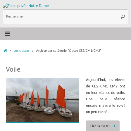
Passer
au
R
contenu
Reche
p
:
Accueil
Les classes
Archive par catégorie "Classe CE2/CM1/CM2"
Voile
Aujourd’hui, les élèves
de CE2 CM1 CM2 ont
eu leur séance de voile.
Une belle séance
encore malgré le soleil
un peu caché.
Lire la suite…