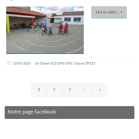
Lire la suite…
13/03/2025
Classe CE2/CM1/CM2
,
Classe CP/CE1
1
2
3
›
»
Notre page facebook