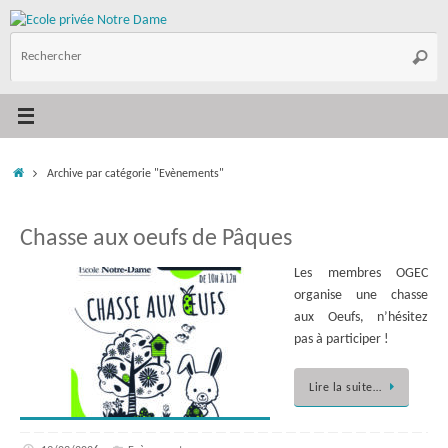
Passer
au
R
contenu
Reche
p
:
Accueil
Archive par catégorie "Evènements"
Chasse aux oeufs de Pâques
Les membres OGEC
organise une chasse
aux Oeufs, n’hésitez
pas à participer !
Lire la suite…