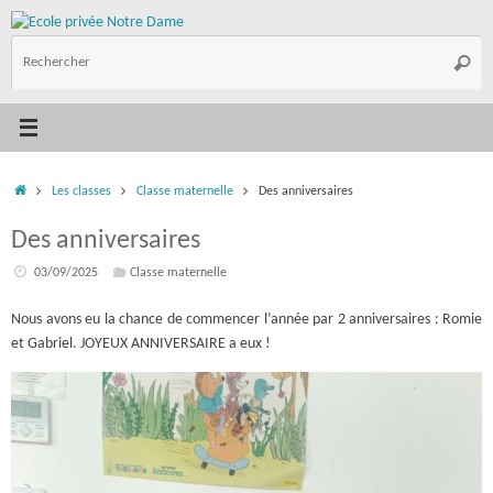
Passer
au
R
contenu
Reche
p
:
Accueil
Les classes
Classe maternelle
Des anniversaires
Des anniversaires
03/09/2025
Classe maternelle
Nous avons eu la chance de commencer l’année par 2 anniversaires : Romie
et Gabriel. JOYEUX ANNIVERSAIRE a eux !