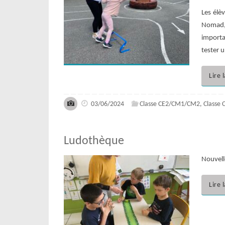
Les élè
Nomad, 
importa
tester 
Lire 
03/06/2024
Classe CE2/CM1/CM2
,
Classe 
Ludothèque
Nouvell
Lire 