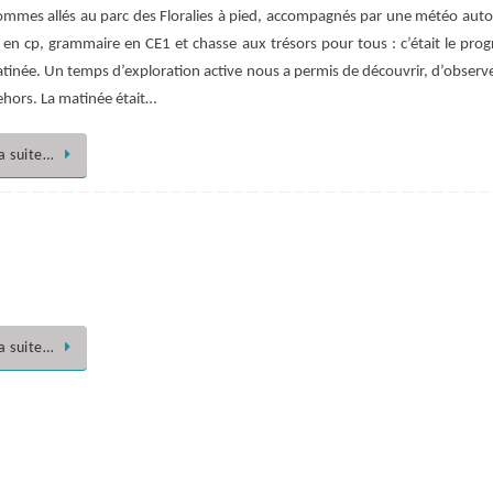
mmes allés au parc des Floralies à pied, accompagnés par une météo aut
e en cp, grammaire en CE1 et chasse aux trésors pour tous : c’était le pr
atinée. Un temps d’exploration active nous a permis de découvrir, d’observe
ehors. La matinée était…
la suite…
la suite…