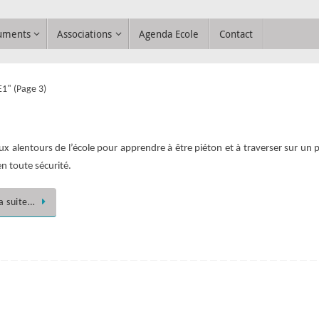
uments
Associations
Agenda Ecole
Contact
E1"
(Page 3)
aux alentours de l’école pour apprendre à être piéton et à traverser sur un 
en toute sécurité.
la suite…