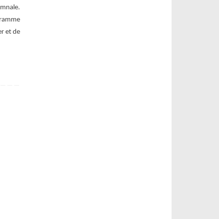
omnale.
ogramme
r et de