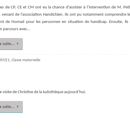
ves de CP, CE et CM ont eu la chance d’assister à l’intervention de M. Peti
venant de l’association Handichien. Ils ont pu notamment comprendre le 
nt de Nomad pour les personnes en situation de handicap. Ensuite, ils
un parcours avec…
la suite…
CP/CE1
,
Classe maternelle
e visite de Christine de la ludothèque aujourd’hui.
la suite…