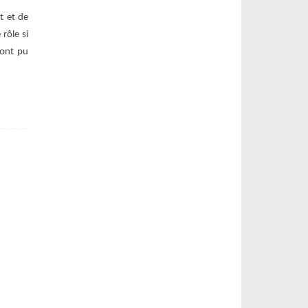
t et de
rôle si
 ont pu