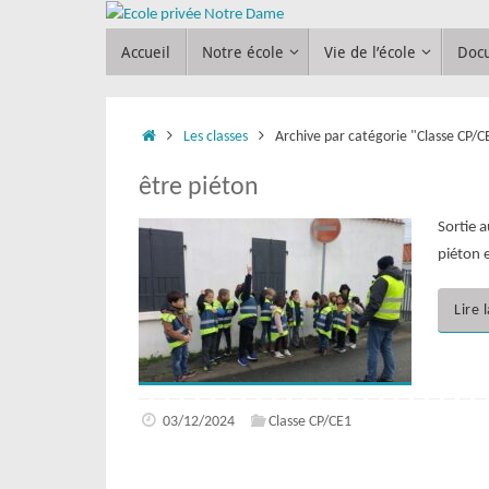
Passer
Passer
au
Accueil
Notre école
Vie de l’école
Doc
au
contenu
contenu
Accueil
Les classes
Archive par catégorie "Classe CP/C
être piéton
Sortie 
piéton 
Lire 
03/12/2024
Classe CP/CE1