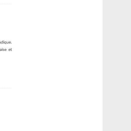
udique.
aise et