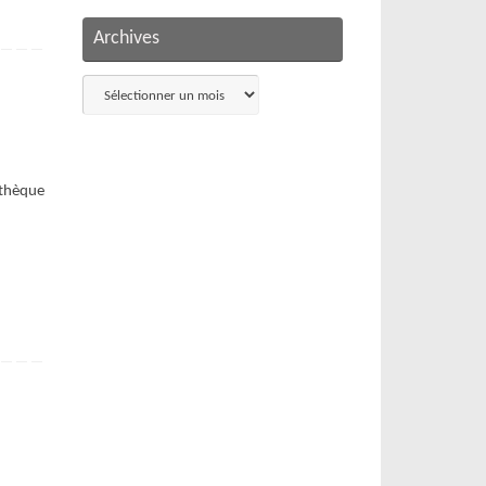
Archives
Archives
othèque