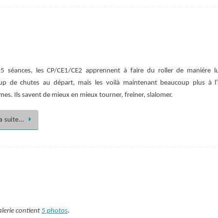
5 séances, les CP/CE1/CE2 apprennent à faire du roller de manière l
p de chutes au départ, mais les voilà maintenant beaucoup plus à l’
es. Ils savent de mieux en mieux tourner, freiner, slalomer.
la suite…
alerie contient
5 photos
.