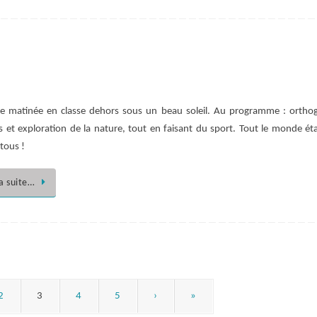
e matinée en classe dehors sous un beau soleil. Au programme : ortho
 et exploration de la nature, tout en faisant du sport. Tout le monde étai
tous !
la suite…
2
3
4
5
›
»