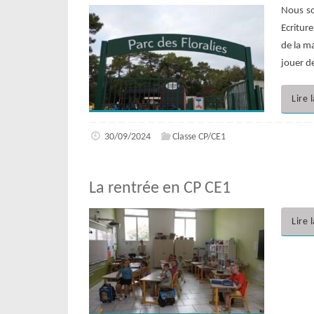
Nous so
Ecritur
de la m
jouer d
Lire 
30/09/2024
Classe CP/CE1
La rentrée en CP CE1
Lire 