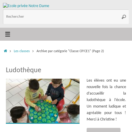
Passer
au
R
contenu
Reche
p
:
Accueil
Les classes
Archive par catégorie "Classe CP/CE1"
(Page 2)
Ludothèque
Les élèves ont eu une
nouvelle fois la chance
d’accueillir la
ludothèque à l’école.
Un moment ludique et
agréable pour tous !
Merci à Christine !