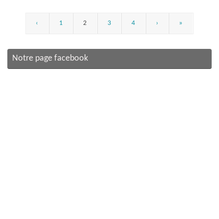
‹
1
2
3
4
›
»
Notre page facebook