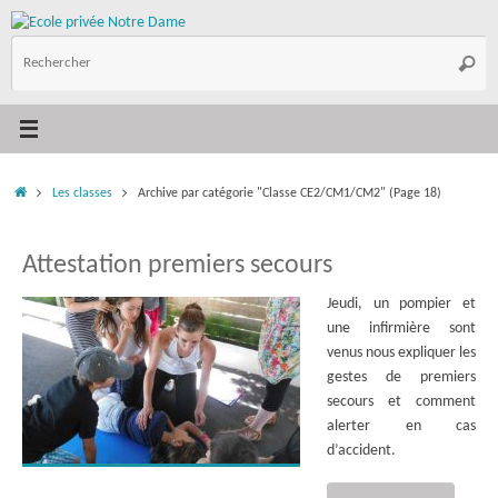
Passer
au
R
contenu
Reche
p
:
Accueil
Les classes
Archive par catégorie "Classe CE2/CM1/CM2"
(Page 18)
Attestation premiers secours
Jeudi, un pompier et
une infirmière sont
venus nous expliquer les
gestes de premiers
secours et comment
alerter en cas
d’accident.