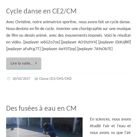
Cycle danse en CE2/CM
Avec Christine, notre animatrice sportive, nous avons fait un cycle danse.
Nous devions en fin de cycle, inventer une chorégraphie sur une musique
de film ou dessin animé, avec des mouvements imposés. Voici le résultat
en vidéo. [jwplayer w6GZo7ox] [jwplayer AO1hzhY4] [jwplayer EkXUjfKf]
[jwplayer aFuPcg7T] [jwplayer 4wY0Tjvp] [jwplayer 7A9sOb7E]
Lire la suite…
20/02/2017
Classe CE2/CM1/CM2
Des fusées à eau en CM
En sciences, nous avons
étudié l’air et l’eau et
nous avons vu que l’air