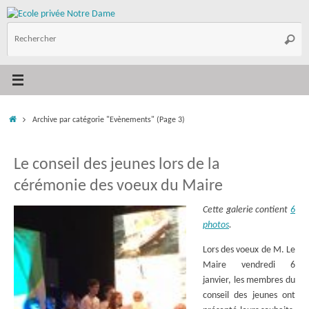
Passer
au
R
contenu
Reche
p
:
Accueil
Archive par catégorie "Evènements"
(Page 3)
Le conseil des jeunes lors de la
cérémonie des voeux du Maire
Cette galerie contient
6
photos
.
Lors des voeux de M. Le
Maire vendredi 6
janvier, les membres du
conseil des jeunes ont